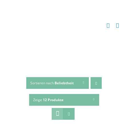
Zum
Inhalt
springen
Sortieren nach
Beliebtheit
Zeige
12 Produkte