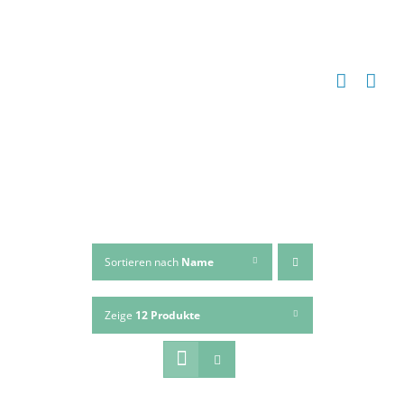
Zum
Inhalt
springen
Sortieren nach
Name
Zeige
12 Produkte