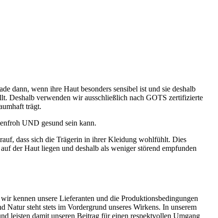
ade dann, wenn ihre Haut besonders sensibel ist und sie deshalb
lt. Deshalb verwenden wir ausschließlich nach GOTS zertifizierte
aumhaft trägt.
rbenfroh UND gesund sein kann.
f, dass sich die Trägerin in ihrer Kleidung wohlfühlt. Dies
h auf der Haut liegen und deshalb als weniger störend empfunden
e, wir kennen unsere Lieferanten und die Produktionsbedingungen
d Natur steht stets im Vordergrund unseres Wirkens. In unserem
und leisten damit unseren Beitrag für einen respektvollen Umgang