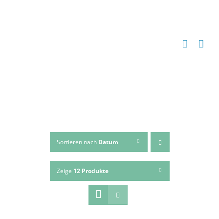
Zum
Inhalt
springen
Sortieren nach
Datum
Zeige
12 Produkte