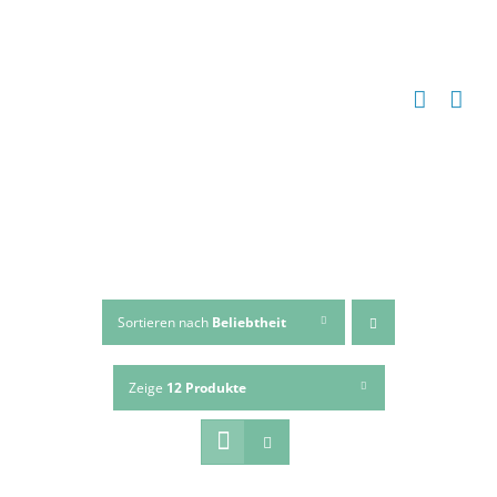
Zum
Inhalt
springen
Sortieren nach
Beliebtheit
Zeige
12 Produkte