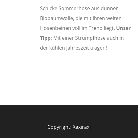
Schicke Sommerhose aus dünner
Biobaumwolle, die mit ihren weiten
Hosenbeinen voll im Trend liegt.
Unser
Tipp:
Mit einer Strumpfhose auch in
der kühlen Jahreszeit tragen!
Copyright: Xaxiraxi