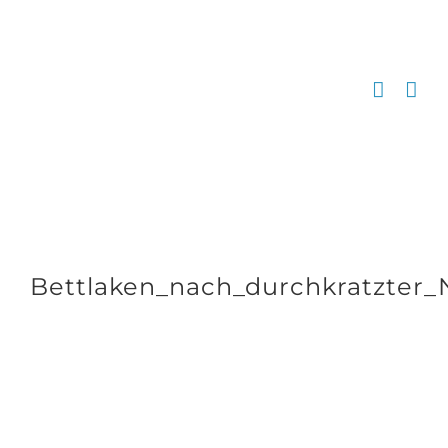
Zum
Inhalt
springen
Bettlaken_nach_durchkratzter_