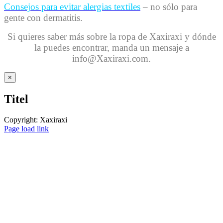
Consejos para evitar alergias textiles
– no sólo para
gente con dermatitis.
Si quieres saber más sobre la ropa de Xaxiraxi y dónde
la puedes encontrar, manda un mensaje a
info@Xaxiraxi.com.
Close
×
product
quick
Titel
view
Copyright: Xaxiraxi
Page load link
Nach
oben