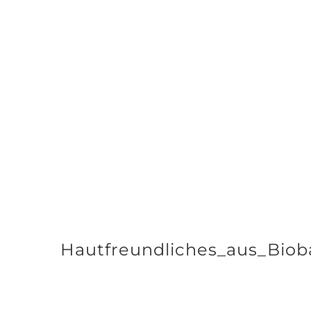
Zum
Inhalt
springen
Hautfreundliches_aus_Bioba