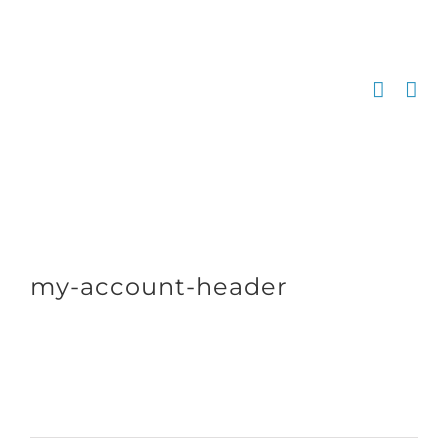
Zum
Inhalt
springen
my-account-header