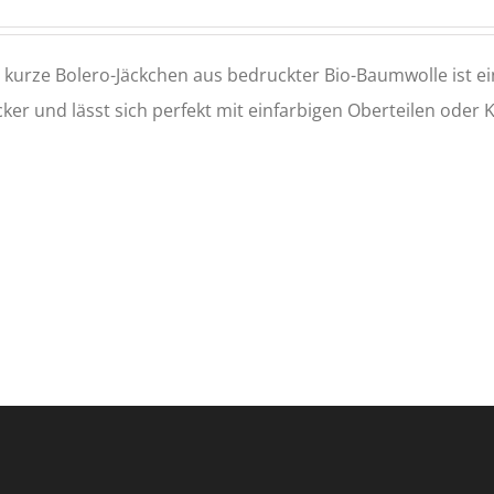
 kurze Bolero-Jäckchen aus bedruckter Bio-Baumwolle ist ei
ker und lässt sich perfekt mit einfarbigen Oberteilen oder 