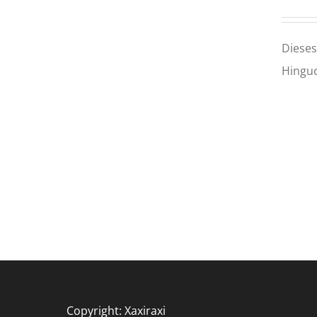
Dieses
Hinguc
Copyright: Xaxiraxi