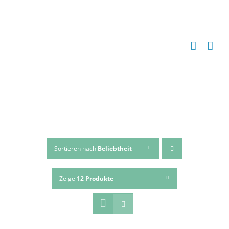
Zum
Inhalt
springen
Sortieren nach
Beliebtheit
Zeige
12 Produkte