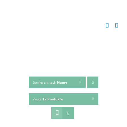
Zum
Inhalt
springen
Sortieren nach
Name
Zeige
12 Produkte