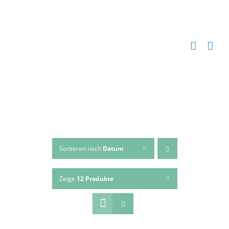
Zum
Inhalt
springen
Sortieren nach
Datum
Zeige
12 Produkte