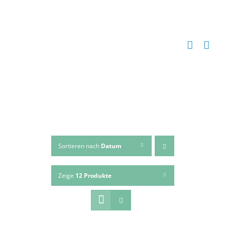
Zum
Inhalt
springen
Sortieren nach
Datum
Zeige
12 Produkte