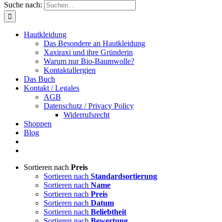
Suche nach:
Hautkleidung
Das Besondere an Hautkleidung
Xaxiraxi und ihre Gründerin
Warum nur Bio-Baumwolle?
Kontaktallergien
Das Buch
Kontakt / Legales
AGB
Datenschutz / Privacy Policy
Widerrufsrecht
Shoppen
Blog
Sortieren nach
Preis
Sortieren nach
Standardsortierung
Sortieren nach
Name
Sortieren nach
Preis
Sortieren nach
Datum
Sortieren nach
Beliebtheit
Sortieren nach
Bewertung