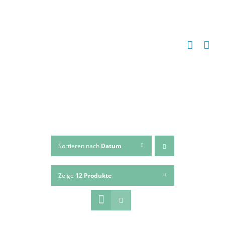
Zum
Inhalt
springen
Sortieren nach
Datum
Zeige
12 Produkte