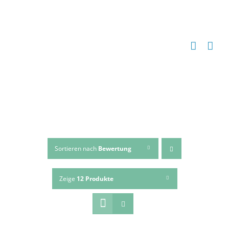
Zum
Inhalt
springen
Sortieren nach
Bewertung
Zeige
12 Produkte