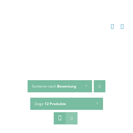
Zum
Inhalt
springen
Sortieren nach
Bewertung
Zeige
12 Produkte