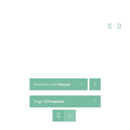
Zum
Inhalt
springen
Sortieren nach
Datum
Zeige
12 Produkte