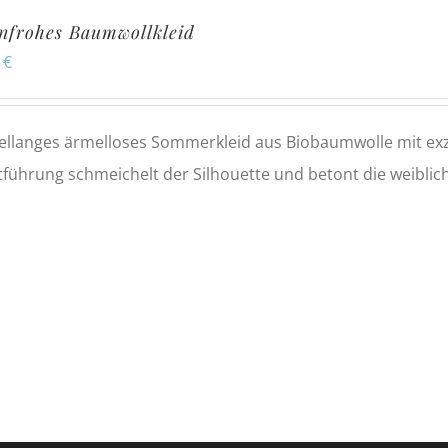
nfrohes Baumwollkleid
0
€
llanges ärmelloses Sommerkleid aus Biobaumwolle mit exze
tführung schmeichelt der Silhouette und betont die weiblich