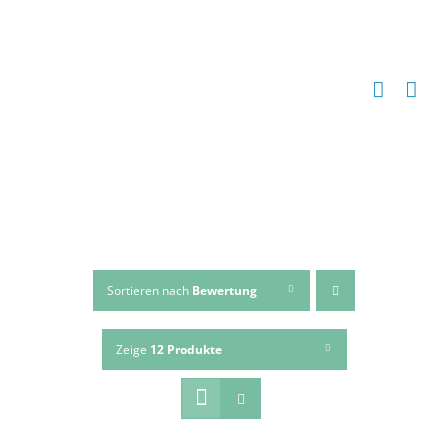
Zum
Inhalt
springen
Sortieren nach
Bewertung
Zeige
12 Produkte