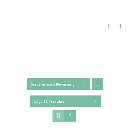
Zum
Inhalt
springen
Sortieren nach
Bewertung
Zeige
12 Produkte