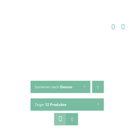
Zum
Inhalt
springen
Sortieren nach
Datum
Zeige
12 Produkte