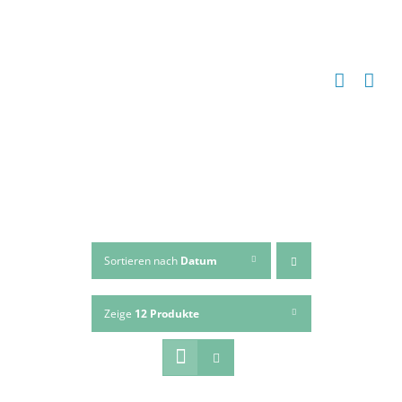
Zum
Inhalt
springen
Sortieren nach
Datum
Zeige
12 Produkte