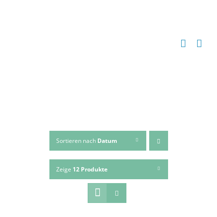
Zum
Inhalt
springen
Sortieren nach
Datum
Zeige
12 Produkte