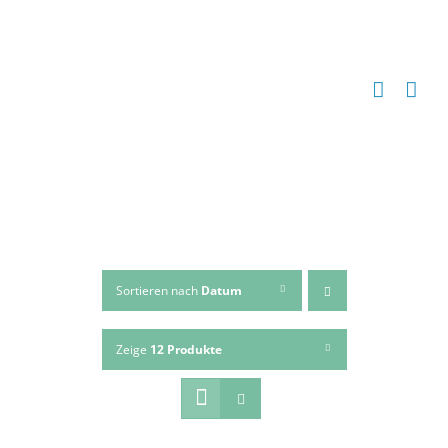
Zum
Inhalt
springen
Sortieren nach
Datum
Zeige
12 Produkte