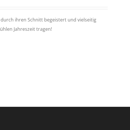
rch ihren Schnitt begeistert und vielseitig
ühlen Jahreszeit tragen!