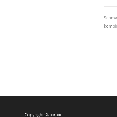
Schmal
kombin
Copyright: Xaxiraxi