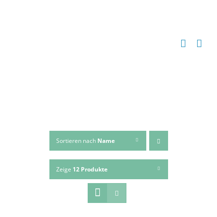
Zum
Inhalt
springen
Sortieren nach
Name
Zeige
12 Produkte