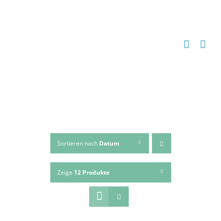
Zum
Inhalt
springen
Sortieren nach
Datum
Zeige
12 Produkte